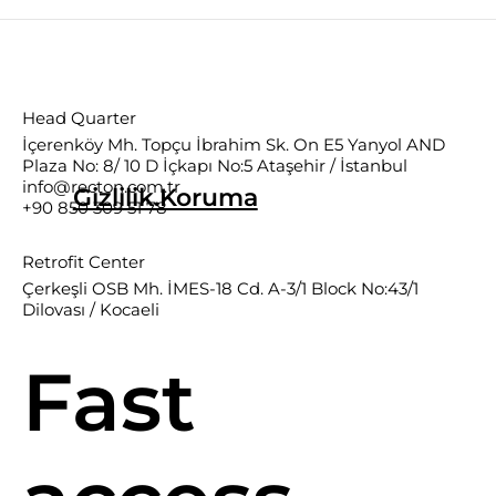
Head Quarter
İçerenköy Mh. Topçu İbrahim Sk. On E5 Yanyol AND
Plaza No: 8/ 10 D İçkapı No:5 Ataşehir / İstanbul
info@recton.com.tr
Gizlilik.Koruma
+90 850 309 51 78
Retrofit Center
Çerkeşli OSB Mh. İMES-18 Cd. A-3/1 Block No:43/1
Dilovası / Kocaeli
Fast