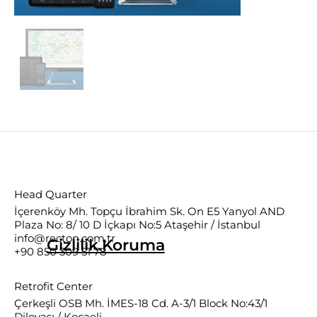
Head Quarter
İçerenköy Mh. Topçu İbrahim Sk. On E5 Yanyol AND
Plaza No: 8/ 10 D İçkapı No:5 Ataşehir / İstanbul
info@recton.com.tr
Gizlilik.Koruma
+90 850 309 51 78
Retrofit Center
Çerkeşli OSB Mh. İMES-18 Cd. A-3/1 Block No:43/1
Dilovası / Kocaeli