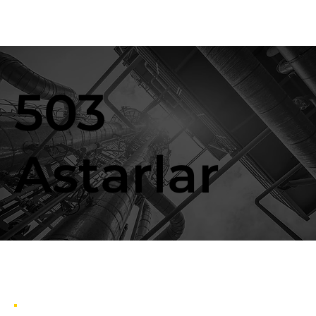
503
Astarlar