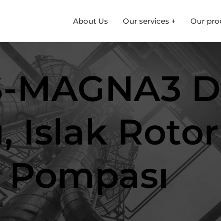
About Us
Our services +
Our pro
MAGNA3 Da
, Islak Rotor
n Pompası