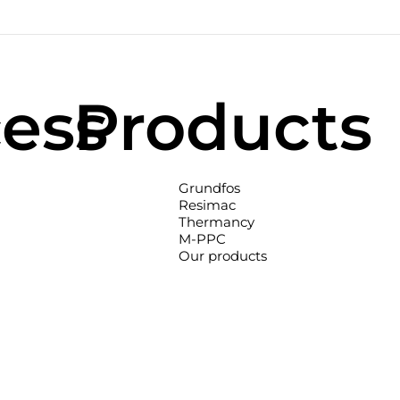
cess
Products
Grundfos
Resimac
Thermancy
M-PPC
Our products