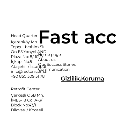
Fast ac
Head Quarter
İçerenköy Mh.
Topçu İbrahim Sk.
On E5 Yanyol AND
Home page
Plaza No: 8/ 10 D
About us
İçkapı No:5
Our Success Stories
Ataşehir / İstanbul
Communication
info@recton.com.tr
+90 850 309 51 78
Gizlilik.Koruma
Retrofit Center
Çerkeşli OSB Mh.
İMES-18 Cd. A-3/1
Block No:43/1
Dilovası / Kocaeli