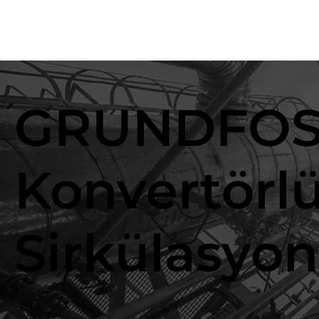
GRUNDFOS-
Konvertörlü
Sirkülasyo