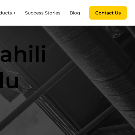
ducts +
Success Stories
Blog
Contact Us
hili
lu