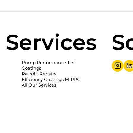
Services
S
Pump Performance Test
Coatings
Retrofit Repairs
Efficiency Coatings M-PPC
All Our Services