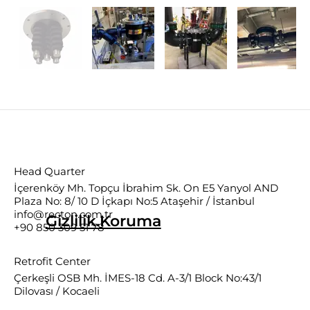
Head Quarter
İçerenköy Mh. Topçu İbrahim Sk. On E5 Yanyol AND
Plaza No: 8/ 10 D İçkapı No:5 Ataşehir / İstanbul
info@recton.com.tr
Gizlilik.Koruma
+90 850 309 51 78
Retrofit Center
Çerkeşli OSB Mh. İMES-18 Cd. A-3/1 Block No:43/1
Dilovası / Kocaeli