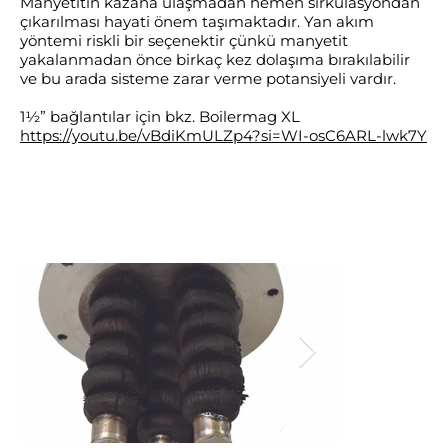
Manyetitin kazana ulaşmadan hemen sirkülasyondan
çıkarılması hayati önem taşımaktadır. Yan akım
yöntemi riskli bir seçenektir çünkü manyetit
yakalanmadan önce birkaç kez dolaşıma bırakılabilir
ve bu arada sisteme zarar verme potansiyeli vardır.
1½” bağlantılar için bkz. Boilermag XL
https://youtu.be/vBdiKmULZp4?si=WI-osC6ARL-lwk7Y