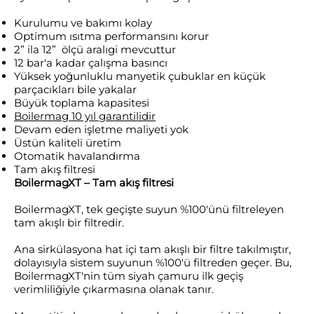
Kurulumu ve bakımı kolay
Optimum ısıtma performansını korur
2” ila 12” ölçü aralıgi mevcuttur
12 bar'a kadar çalışma basıncı
Yüksek yoğunluklu manyetik çubuklar en küçük
parçacıkları bile yakalar
Büyük toplama kapasitesi
Boilermag 10 yıl garantilidir
Devam eden işletme maliyeti yok
Üstün kaliteli üretim
Otomatik havalandırma
Tam akış filtresi
BoilermagXT – Tam akış filtresi
BoilermagXT, tek geçişte suyun %100'ünü filtreleyen
tam akışlı bir filtredir.
Ana sirkülasyona hat içi tam akışlı bir filtre takılmıştır,
dolayısıyla sistem suyunun %100'ü filtreden geçer. Bu,
BoilermagXT'nin tüm siyah çamuru ilk geçiş
verimliliğiyle çıkarmasına olanak tanır.