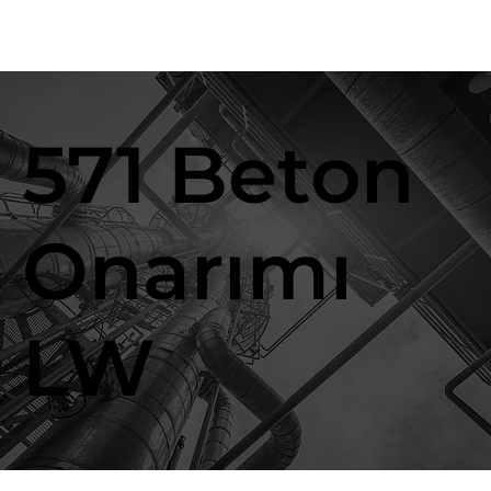
571 Beton
Onarımı
LW