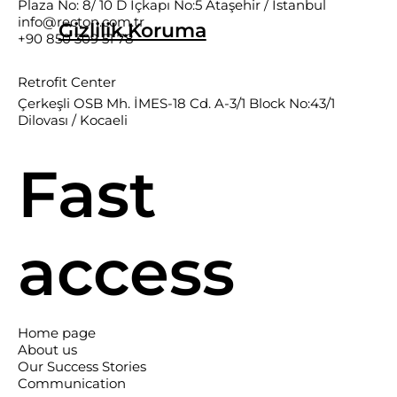
Plaza No: 8/ 10 D İçkapı No:5 Ataşehir / İstanbul
info@recton.com.tr
Gizlilik.Koruma
+90 850 309 51 78
Retrofit Center
Çerkeşli OSB Mh. İMES-18 Cd. A-3/1 Block No:43/1
Dilovası / Kocaeli
Fast
access
Home page
About us
Our Success Stories
Communication