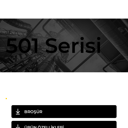
501 Serisi
BROŞÜR
ÜRÜN ÖZELLİKLERİ