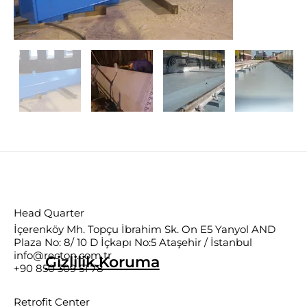
Head Quarter
İçerenköy Mh. Topçu İbrahim Sk. On E5 Yanyol AND
Plaza No: 8/ 10 D İçkapı No:5 Ataşehir / İstanbul
info@recton.com.tr
Gizlilik.Koruma
+90 850 309 51 78
Retrofit Center