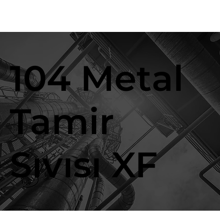
104 Metal
Tamir
Sıvısı XF