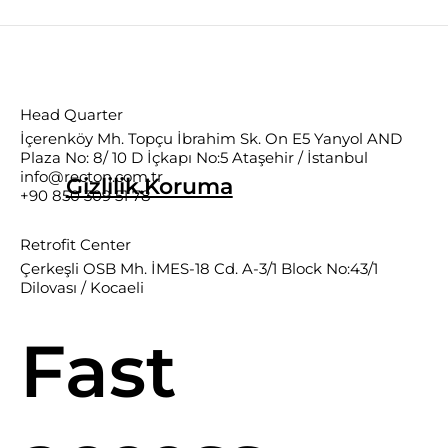
Head Quarter
İçerenköy Mh. Topçu İbrahim Sk. On E5 Yanyol AND
Plaza No: 8/ 10 D İçkapı No:5 Ataşehir / İstanbul
info@recton.com.tr
Gizlilik.Koruma
+90 850 309 51 78
Retrofit Center
Çerkeşli OSB Mh. İMES-18 Cd. A-3/1 Block No:43/1
Dilovası / Kocaeli
Fast